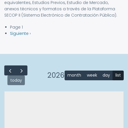
equivalentes, Estudios Previos, Estudio de Mercado,
anexos técnicos y formatos a través de la Plataforma
SECOP II (Sistema Electrónico de Contratación Pública).
Page 1
Paginación
Siguiente
Siguiente ›
página
2026
month
week
day
list
today