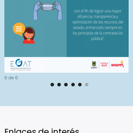
6
de
6
Enlaces de interés