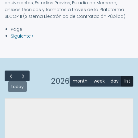
equivalentes, Estudios Previos, Estudio de Mercado,
anexos técnicos y formatos a través de la Plataforma
SECOP II (Sistema Electrónico de Contratación Pública).
Page 1
Paginación
Siguiente
Siguiente ›
página
2026
month
week
day
list
today