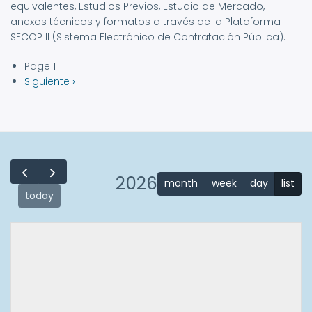
equivalentes, Estudios Previos, Estudio de Mercado,
anexos técnicos y formatos a través de la Plataforma
SECOP II (Sistema Electrónico de Contratación Pública).
Page 1
Paginación
Siguiente
Siguiente ›
página
2026
month
week
day
list
today