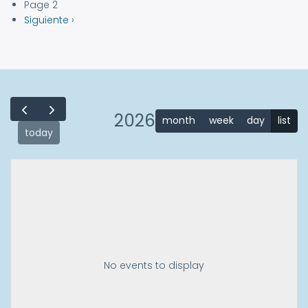
anterior
Page 2
Siguiente
Siguiente ›
página
2026
month
week
day
list
today
No events to display