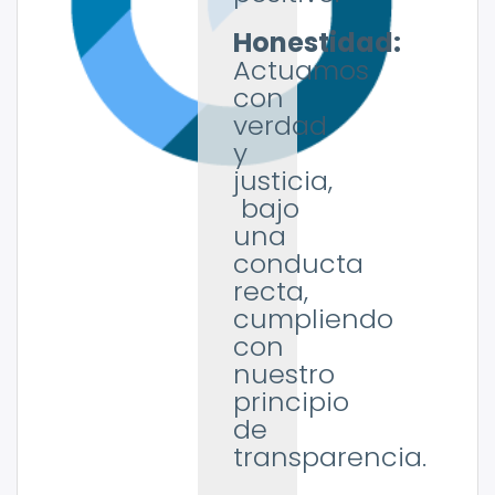
Honestidad:
Actuamos
con
verdad
y
justicia,
bajo
una
conducta
recta,
cumpliendo
con
nuestro
principio
de
transparencia.