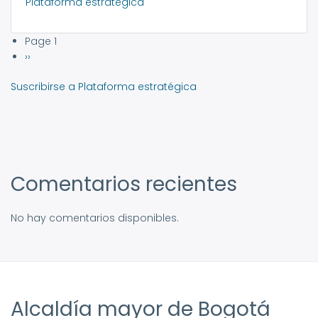
Plataforma estratégica
Page 1
Paginación
Siguiente
››
página
Suscribirse a Plataforma estratégica
Comentarios recientes
No hay comentarios disponibles.
Alcaldía mayor de Bogotá