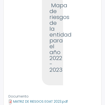
Mapa
de
riesgos
de
la
entidad
para
el
año
2022
-
2023
Documento
MATRIZ DE RIESGOS EGAT 2023.pdf